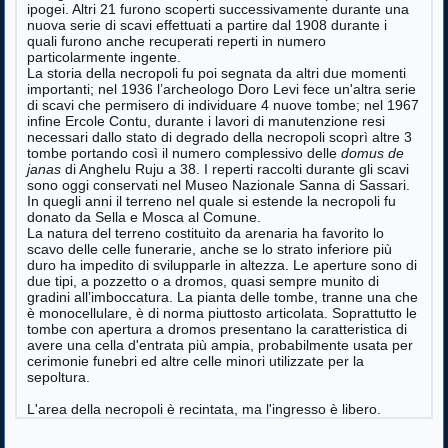
ipogei. Altri 21 furono scoperti successivamente durante una
nuova serie di scavi effettuati a partire dal 1908 durante i
quali furono anche recuperati reperti in numero
particolarmente ingente.
La storia della necropoli fu poi segnata da altri due momenti
importanti; nel 1936 l’archeologo Doro Levi fece un'altra serie
di scavi che permisero di individuare 4 nuove tombe; nel 1967
infine Ercole Contu, durante i lavori di manutenzione resi
necessari dallo stato di degrado della necropoli scoprì altre 3
tombe portando così il numero complessivo delle
domus de
janas
di Anghelu Ruju a 38. I reperti raccolti durante gli scavi
sono oggi conservati nel Museo Nazionale Sanna di Sassari.
In quegli anni il terreno nel quale si estende la necropoli fu
donato da Sella e Mosca al Comune.
La natura del terreno costituito da arenaria ha favorito lo
scavo delle celle funerarie, anche se lo strato inferiore più
duro ha impedito di svilupparle in altezza. Le aperture sono di
due tipi, a pozzetto o a dromos, quasi sempre munito di
gradini all’imboccatura. La pianta delle tombe, tranne una che
è monocellulare, è di norma piuttosto articolata. Soprattutto le
tombe con apertura a dromos presentano la caratteristica di
avere una cella d'entrata più ampia, probabilmente usata per
cerimonie funebri ed altre celle minori utilizzate per la
sepoltura.
L'area della necropoli è recintata, ma l'ingresso è libero.