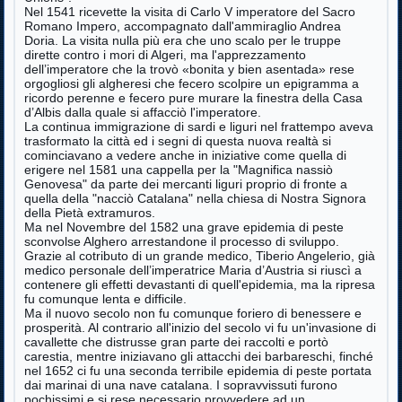
Nel 1541 ricevette la visita di Carlo V imperatore del Sacro
Romano Impero, accompagnato dall'ammiraglio Andrea
Doria. La visita nulla più era che uno scalo per le truppe
dirette contro i mori di Algeri, ma l'apprezzamento
dell’imperatore che la trovò «bonita y bien asentada» rese
orgogliosi gli algheresi che fecero scolpire un epigramma a
ricordo perenne e fecero pure murare la finestra della Casa
d’Albis dalla quale si affacciò l'imperatore.
La continua immigrazione di sardi e liguri nel frattempo aveva
trasformato la città ed i segni di questa nuova realtà si
cominciavano a vedere anche in iniziative come quella di
erigere nel 1581 una cappella per la "Magnifica nassiò
Genovesa" da parte dei mercanti liguri proprio di fronte a
quella della "nacciò Catalana" nella chiesa di Nostra Signora
della Pietà extramuros.
Ma nel Novembre del 1582 una grave epidemia di peste
sconvolse Alghero arrestandone il processo di sviluppo.
Grazie al cotributo di un grande medico, Tiberio Angelerio, già
medico personale dell’imperatrice Maria d’Austria si riuscì a
contenere gli effetti devastanti di quell'epidemia, ma la ripresa
fu comunque lenta e difficile.
Ma il nuovo secolo non fu comunque foriero di benessere e
prosperità. Al contrario all'inizio del secolo vi fu un'invasione di
cavallette che distrusse gran parte dei raccolti e portò
carestia, mentre iniziavano gli attacchi dei barbareschi, finché
nel 1652 ci fu una seconda terribile epidemia di peste portata
dai marinai di una nave catalana. I sopravvissuti furono
pochissimi e si rese necessario provvedere ad un