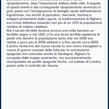
ripopolamento, data l’importanza militare della città. A seguito
di questi eventi e del conseguente ripopolamento avvenuto in
gran parte con l'immigrazione di famiglie sarde dall'entroterra
lugodorese, ma anche di pescatori, mercanti, marinai e
artigiani provenienti dalla Liguria, la trasformazione di Alghero
era ormai definitiva essendo non più di un 10% la popolazione
residua di origine catalana.
Ma il secolo terribile doveva ancora una volta lasciare un
terribile segno e nel 1681 ci fu una terza terribile epidemia di
peste che decimò la popolazione tanto che nel 1688 era
ridotta a poco più di 3000 abitanti e a fine secolo circa 4800.
Il primo ventennio del nuovo secolo fu non meno travagliato a
causa di guerre causate della lotta per la successione
spagnola che coinvolse anche la Sardegna. Alghero fu
occupata dalle truppe austriache, ma successivamente
riconquistata da quelle spagnole finché, col trattato di Londra,
passò sotto il controllo dei Savoia.