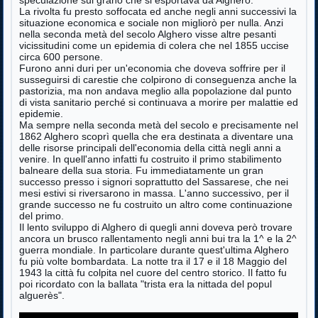
speculazione sul grano che si esportava da Alghero.
La rivolta fu presto soffocata ed anche negli anni successivi la
situazione economica e sociale non migliorò per nulla. Anzi
nella seconda metà del secolo Alghero visse altre pesanti
vicissitudini come un epidemia di colera che nel 1855 uccise
circa 600 persone.
Furono anni duri per un'economia che doveva soffrire per il
susseguirsi di carestie che colpirono di conseguenza anche la
pastorizia, ma non andava meglio alla popolazione dal punto
di vista sanitario perché si continuava a morire per malattie ed
epidemie.
Ma sempre nella seconda metà del secolo e precisamente nel
1862 Alghero scoprì quella che era destinata a diventare una
delle risorse principali dell'economia della città negli anni a
venire. In quell'anno infatti fu costruito il primo stabilimento
balneare della sua storia. Fu immediatamente un gran
successo presso i signori soprattutto del Sassarese, che nei
mesi estivi si riversarono in massa. L'anno successivo, per il
grande successo ne fu costruito un altro come continuazione
del primo.
Il lento sviluppo di Alghero di quegli anni doveva però trovare
ancora un brusco rallentamento negli anni bui tra la 1^ e la 2^
guerra mondiale. In particolare durante quest'ultima Alghero
fu più volte bombardata. La notte tra il 17 e il 18 Maggio del
1943 la città fu colpita nel cuore del centro storico. Il fatto fu
poi ricordato con la ballata "trista era la nittada del popul
alguerès".