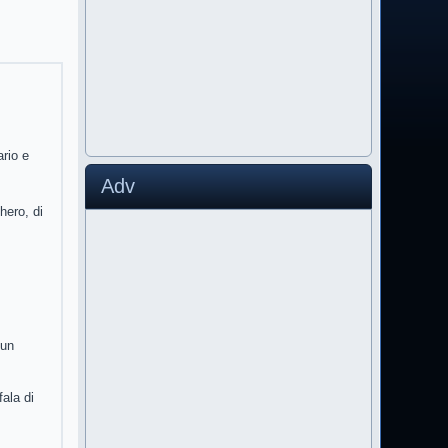
ario e
Adv
hero, di
 un
ala di