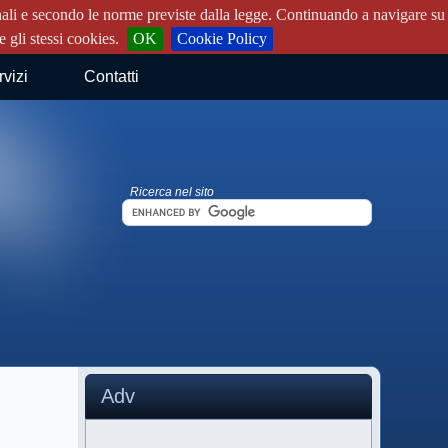
rsonali e secondo le norme previste dalla legge. Continuando a navigare su
 gli stessi cookies.
OK
Cookie Policy
rvizi
Contatti
Ricerca nel sito
Adv