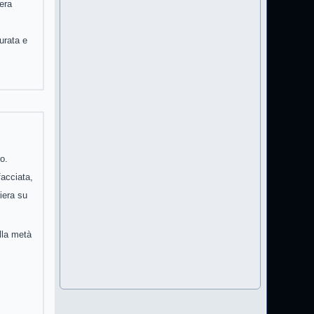
 era
urata e
ro.
facciata,
hiera su
alla metà