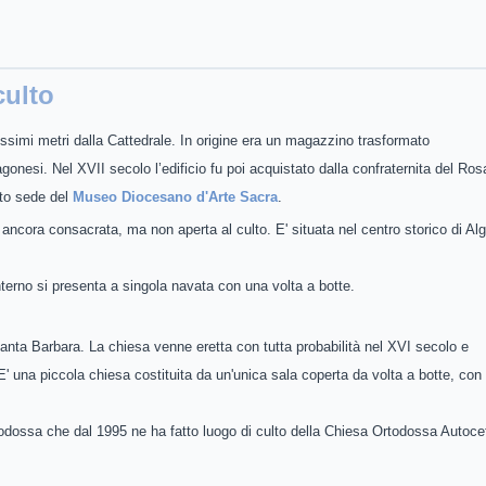
culto
ssimi metri dalla Cattedrale. In origine era un magazzino trasformato
gonesi. Nel XVII secolo l’edificio fu poi acquistato dalla confraternita del Ros
uto sede del
Museo Diocesano d'Arte Sacra
.
à ancora consacrata, ma non aperta al culto. E' situata nel centro storico di Alg
interno si presenta a singola navata con una volta a botte.
anta Barbara. La chiesa venne eretta con tutta probabilità nel XVI secolo e
E' una piccola chiesa costituita da un'unica sala coperta da volta a botte, con
dossa che dal 1995 ne ha fatto luogo di culto della Chiesa Ortodossa Autocef