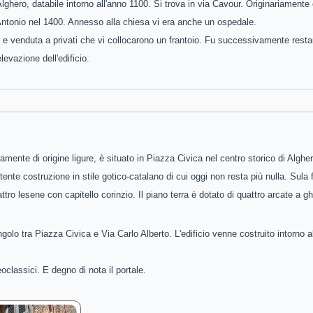
Alghero, databile intorno all'anno 1100. Si trova in via Cavour. Originariamente
'Antonio nel 1400. Annesso alla chiesa vi era anche un ospedale.
 e venduta a privati che vi collocarono un frantoio. Fu successivamente resta
levazione dell'edificio.
amente di origine ligure, è situato in Piazza Civica nel centro storico di Alghe
ente costruzione in stile gotico-catalano di cui oggi non resta più nulla. Sula 
ttro lesene con capitello corinzio. Il piano terra è dotato di quattro arcate a g
angolo tra Piazza Civica e Via Carlo Alberto. L'edificio venne costruito intorno 
oclassici. E degno di nota il portale.