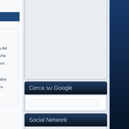
a del
 che
iva
altre
ra.
Cerca su Google
Social Network