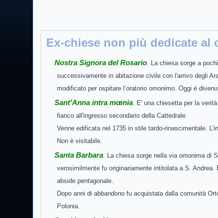
Ex-chiese non più dedicate al 
Nostra Signora del Rosario
. La chiesa sorge a pochi
successivamente in abitazione civile con l'arrivo degli Ara
modificato per ospitare l’oratorio omonimo. Oggi è diven
Sant'Anna intra mœnia
. E' una chiesetta per la verit
fianco all'ingresso secondario della Cattedrale.
Venne edificata nel 1735 in stile tardo-rinascimentale. L’
Non è visitabile.
Santa Barbara
. La chiesa sorge nella via omonima di S
verosimilmente fu originariamente intitolata a S. Andrea. 
abside pentagonale.
Dopo anni di abbandono fu acquistata dalla comunità Orto
Polonia.