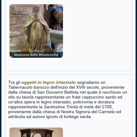
Bronzi
e
altri
oggetti
Madonna della Misericordia
in
teche
Tra gli
oggetti in legno intarsiato
segnaliamo un
Tabernacolo
barocco dell'inizio del XVIII secolo, proveniente
dalla chiesa di San Giovanni Battista nel quale è racchiuso un
olio su tavola rappresentante un frate cappuccino sardo ed
un'altra opera in legno intarsiato, policromia e doratura
rappresentante la
Santissima Trinità
di metà del 1700,
proveniente dalla chiesa di Nostra Signora del Carmelo ed
attribuita ad autore ignoto di bottega sarda.