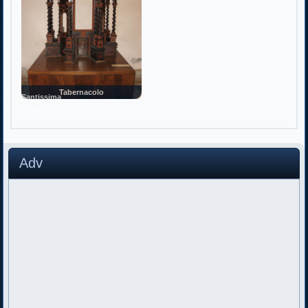
Tabernacolo
Santissima
Trinità
Adv