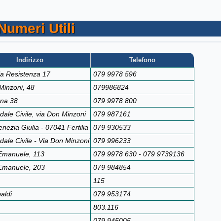
Numeri Utili
Indirizzo
Telefono
lla Resistenza 17
079 9978 596
Minzoni, 48
079986824
nna 38
079 9978 800
dale Civile, via Don Minzoni
079 987161
nezia Giulia - 07041 Fertilia
079 930533
dale Civile - Via Don Minzoni
079 996233
. Emanuele, 113
079 9978 630 - 079 9739136
. Emanuele, 203
079 984854
115
aldi
079 953174
803.116
079 945005