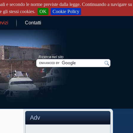
rsonali e secondo le norme previste dalla legge. Continuando a navigare su
 gli stessi cookies.
OK
Cookie Policy
rvizi
Contatti
Ricerca nel sito
Adv