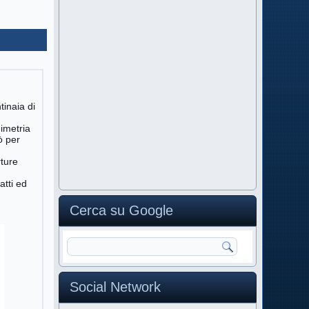
tinaia di
nimetria
ò per
rture
atti ed
Cerca su Google
Social Network