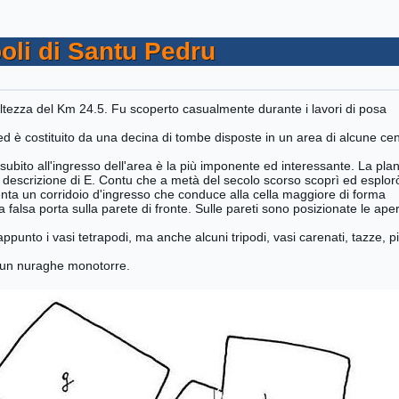
oli di Santu Pedru
l'altezza del Km 24.5. Fu scoperto casualmente durante i lavori di posa
ed è costituito da una decina di tombe disposte in un area di alcune cen
 subito all'ingresso dell'area è la più imponente ed interessante. La pla
a descrizione di E. Contu che a metà del secolo scorso scoprì ed esplor
enta un corridoio d'ingresso che conduce alla cella maggiore di forma
 falsa porta sulla parete di fronte. Sulle pareti sono posizionate le ape
ppunto i vasi tetrapodi, ma anche alcuni tripodi, vasi carenati, tazze, pi
va un nuraghe monotorre.