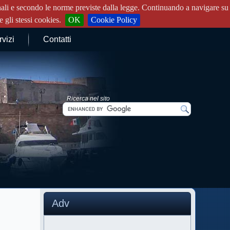
rsonali e secondo le norme previste dalla legge. Continuando a navigare su
 gli stessi cookies.
OK
Cookie Policy
rvizi
Contatti
Ricerca nel sito
Adv