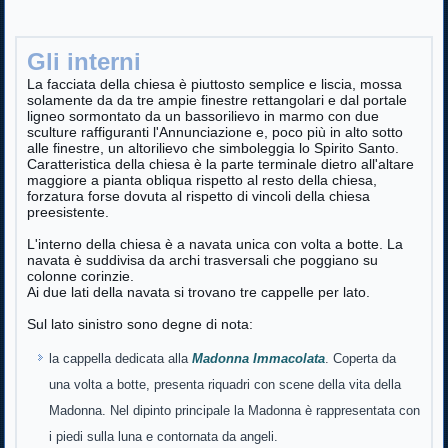
Gli interni
La facciata della chiesa è piuttosto semplice e liscia, mossa
solamente da da tre ampie finestre rettangolari e dal portale
ligneo sormontato da un bassorilievo in marmo con due
sculture raffiguranti l'Annunciazione e, poco più in alto sotto
alle finestre, un altorilievo che simboleggia lo Spirito Santo.
Caratteristica della chiesa è la parte terminale dietro all'altare
maggiore a pianta obliqua rispetto al resto della chiesa,
forzatura forse dovuta al rispetto di vincoli della chiesa
preesistente.
L'interno della chiesa è a navata unica con volta a botte. La
navata è suddivisa da archi trasversali che poggiano su
colonne corinzie.
Ai due lati della navata si trovano tre cappelle per lato.
Sul lato sinistro sono degne di nota:
la cappella dedicata alla
Madonna Immacolata
. Coperta da
una volta a botte, presenta riquadri con scene della vita della
Madonna. Nel dipinto principale la Madonna è rappresentata con
i piedi sulla luna e contornata da angeli.