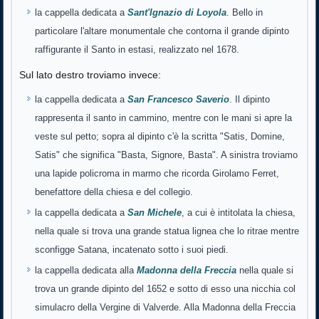
la cappella dedicata a
Sant'Ignazio di Loyola
. Bello in
particolare l'altare monumentale che contorna il grande dipinto
raffigurante il Santo in estasi, realizzato nel 1678.
Sul lato destro troviamo invece:
la cappella dedicata a
San Francesco Saverio
. Il dipinto
rappresenta il santo in cammino, mentre con le mani si apre la
veste sul petto; sopra al dipinto c'è la scritta "Satis, Domine,
Satis" che significa "Basta, Signore, Basta". A sinistra troviamo
una lapide policroma in marmo che ricorda Girolamo Ferret,
benefattore della chiesa e del collegio.
la cappella dedicata a
San Michele
, a cui è intitolata la chiesa,
nella quale si trova una grande statua lignea che lo ritrae mentre
sconfigge Satana, incatenato sotto i suoi piedi.
la cappella dedicata alla
Madonna della Freccia
nella quale si
trova un grande dipinto del 1652 e sotto di esso una nicchia col
simulacro della Vergine di Valverde. Alla Madonna della Freccia