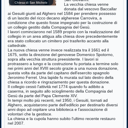
Chiesa di San Michele
La vecchia chiesa venne
donata dal vescovo Baccallar
ai Gesuiti giunti ad Alghero nel 1584 per prendere possesso
di un lascito del ricco decano algherese Carrovira, a
condizione che questo fosse impegnato per la costruzione di
un collegio gestito dalla Compagnia del Gesù.
I lavori cominciarono nel 1589 proprio con la realizzazione del
collegio in un area attigua alla chiesa dove precedentemente
era stato collocato un cimitero poi trasferito accanto alla
cattedrale.
La nuova chiesa venne invece realizzata tra il 1661 ed il
1675, sotto la direzione del genovese Domenico Spotorno,
sopra alla vecchia struttura preesistente. I lavori si
protrassero a lungo e la costruzione fu portata a termine solo
nei primi anni del XVIII secolo grazie a una nuova donazione,
questa volta da parte del capitano dell'esercito spagnolo
Jeronimo Ferret. Una lapide fu murata sul lato destro della
chiesa a ricordo e ringraziamento per questa donazione.
Il collegio cessò l'attività nel 1774 quando fu adibito a
caserma, in seguito allo scioglimento della Compagnia del
Gesù da parte del Papa Clemente XIV.
In tempi molto più recenti, nel 1950, i Gesuiti, tornati ad
Alghero, acquistarono parte dell'edificio per destinarlo diversi
anni dopo ad ospitare una biblioteca e l'associazione di
volontari che la gestisce.
La chiesa e la cupola hanno subito l'ultimo recente restauro
nel 2007.